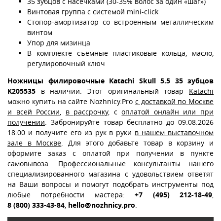
35 зубцов с насечками (30-35% волос за один «шаг»)
Винтовая группа с системой mini-click
Стопор-амортизатор со встроенным металлическим
винтом
Упор для мизинца
В комплекте съёмные пластиковые кольца, масло,
регулировочный ключ
Ножницы филировочные Katachi Skull 5.5 35 зубцов
K205535
в наличии. Этот оригинальный товар
Katachi
можно купить на сайте Nozhnicy.Pro
с доставкой по Москве
и всей России
,
в рассрочку
, с
оплатой онлайн или при
получении
. Забронируйте товар бесплатно до 09.08.2026
18:00 и получите его из рук в руки
в нашем выставочном
зале в Москве
. Для этого добавьте товар в корзину и
оформите заказ с оплатой при получении в пункте
самовывоза. Профессиональные консультанты нашего
специализированного магазина с удовольствием ответят
на Ваши вопросы и помогут подобрать инструменты под
любые потребности мастера:
+7 (495) 212-18-49
,
8 (800) 333-43-84
,
hello@nozhnicy.pro
.