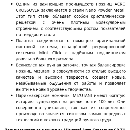
Одним из важнейших преимуществ ножниц ACRO
CROSSOVER заключается в стали Nano Powder Metal.
Этот тип стали обладает особой кристаллической
решёткой с очень плотным молекулярным
строением, с соответствующим ростом показателей
по твёрдости стали.
Полотна соединяются с помощью оригинальной
винтовой системы, оснащённой регулировочной
системой Mini Click с надёжным подшипником
довольно большого размера.
Великолепная ручная заточка, точная балансировка
ножниц Mizutani в совокупности со сталью высшего
качества и высокой твёрдости, создаёт новые,
незабываемые ощущения от работы и позволяет
выйти на новый уровень творчества.
Парикмахерские ножницы MIZUTANI имеют богатую
историю, существуют на рынке почти 100 лет. Они
совершенно уникальны, так как их современное
производство является синтезом самых передовых
технологий и вековых традиций ручного труда.
Парикмахерские ножницы Mizutani Acro Crossover CR-TH