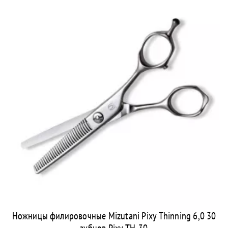
Ножницы филировочные Mizutani Pixy Thinning 6,0 30
зубцов Pixy TH-30