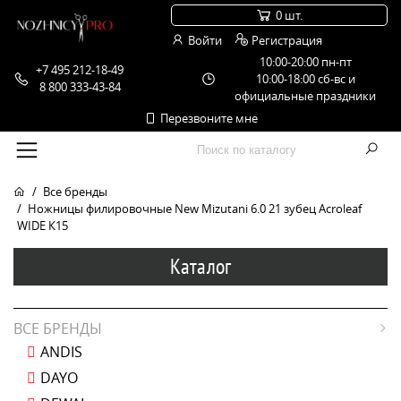
0 шт.
Войти
Регистрация
10:00-20:00 пн-пт
+7 495 212-18-49
10:00-18:00 сб-вс и
8 800 333-43-84
официальные праздники
Перезвоните мне
Все бренды
Ножницы филировочные New Mizutani 6.0 21 зубец Acroleaf
WIDE К15
Каталог
ВСЕ БРЕНДЫ
ANDIS
DAYO