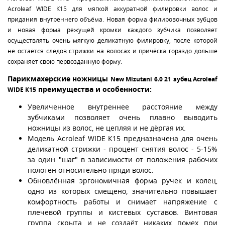
Acroleaf WIDE К15 для мягкой аккуратной филировки волос и
придания внутреннего объёма. Новая форма филировочных зубцов
и новая форма режущей кромки каждого зубчика позволяет
осуществлять очень мягкую деликатную филировку, после которой
не остаётся следов стрижки на волосах и причёска гораздо дольше
сохраняет свою первозданную форму.
Парикмахерские ножницы
New Mizutani 6.0 21 зубец Acroleaf
преимущества и особенности:
WIDE К15
Увеличенное внутреннее расстояние между
зубчиками позволяет очень плавно выводить
ножницы из волос, не цепляя и не дёргая их.
Модель Acroleaf WIDE К15 предназначена для очень
деликатной стрижки - процент снятия волос - 5-15%
за один "шаг" в зависимости от положения рабочих
полотен относительно пряди волос.
Обновлённая эргономичная форма ручек и колец,
одно из которых смещено, значительно повышает
комфортность работы и снимает напряжение с
плечевой группы и кистевых суставов. Винтовая
группа скрыта и не создаёт никаких помех при