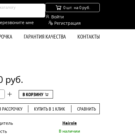
0 шт.
на 0 руб.
Войти
ерезвоните мне
Регистрация
СРОЧКА
ГАРАНТИЯ КАЧЕСТВА
КОНТАКТЫ
0 руб.
В КОРЗИНУ
В РАССРОЧКУ
КУПИТЬ В 1 КЛИК
СРАВНИТЬ
дитель
Hairole
сть
В наличии