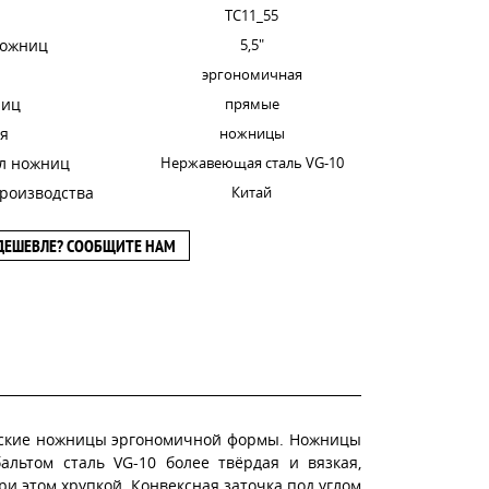
TC11_55
ножниц
5,5"
эргономичная
ниц
прямые
я
ножницы
л ножниц
Нержавеющая сталь VG-10
роизводства
Китай
ДЕШЕВЛЕ? СООБЩИТЕ НАМ
рские ножницы эргономичной формы. Ножницы
альтом сталь VG-10 более твёрдая и вязкая,
ри этом хрупкой. Конвексная заточка под углом