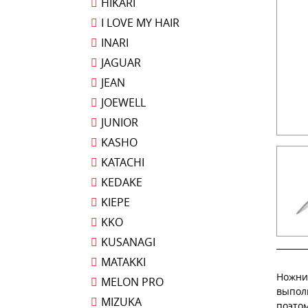
HIKARI
I LOVE MY HAIR
INARI
JAGUAR
JEAN
JOEWELL
JUNIOR
KASHO
KATACHI
KEDAKE
KIEPE
KKO
KUSANAGI
MATAKKI
Ножни
MELON PRO
выпол
MIZUKA
поэтом