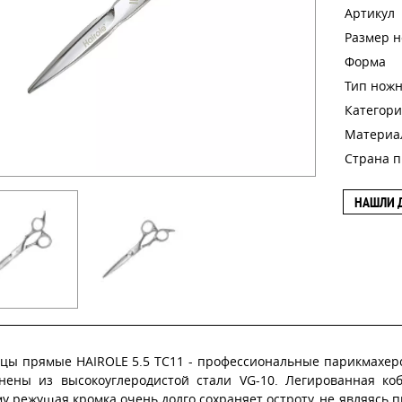
Артикул
Размер 
Форма
Тип нож
Категори
Материа
Страна п
НАШЛИ 
цы прямые HAIROLE 5.5 TC11 - профессиональные парикмахе
нены из высокоуглеродистой стали VG-10. Легированная коб
у режущая кромка очень долго сохраняет остроту, не являясь п