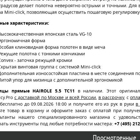
 градусов делает полотна невероятно острыми и точными. Для
а Mini-click, позволяющая осуществить пошаговую регулировку
ные характеристики:
Высококачественная японская сталь VG-10
Эргономичная форма
Особая клиновидная форма полотен в виде меча
Режущие полотна с тонкими кончиками
Convex - заточка режущей кромки
Скрытая винтовая группа с системой Mini-click
Дополнительная износостойкая пластина в месте соединения п
Литой упор для мизинца с дополнительной эргономикой
цы прямые HAIROLE 5.5 TC11
в наличии. Этот оригина
cy.Pro
с доставкой по Москве и всей России
,
в рассрочку
, с
опл
бесплатно до 09.08.2026 18:00 и получите его из рук в руки
в
ьте товар в корзину и оформите заказ с оплатой при получ
льтанты нашего специализированного магазина с удоволь
рать инструменты под любые потребности мастера:
+7 (495) 21
Просмотренные