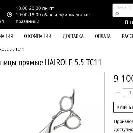
-
10:00-20:00 пн-пт
10:00-18:00 сб-вс и официальные
84
праздники
П
РМАЦИЯ
О КОМПАНИИ
ДОСТАВКА
ОПЛАТА
РАС
OLE 5.5 TC11
ницы прямые HAIROLE 5.5 TC11
9 10
КУПИТЬ 
Произво
Доступно