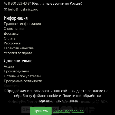
8 800 333-43-84
(бесплатные звонки по России)
hello@nozhnicy.pro
Информация
Правовая информация
О компании
Доставка
Оплата
Рассрочка
Гарантия качества
Условия возврата
Дополнительно
Акции
Производители
Оптовым покупателям
Программа лояльности
Контакты
Карта сайта
Продолжая использовать наш сайт, вы даете согласие на
обработку файлов cookie и
Политикой обработки
персональных данных
Nozhnicy.Pro Профессиональные парикмахерские ножницы
2026
Принять
Узнать подробнее