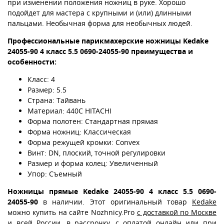
при изменении положения ножниц в руке. Хорошо
подойдет для мастера с крупными и (или) длинными
пальцами. Необычная форма для необычных людей.
Профессиональные парикмахерские ножницы Kedake
24055-90 4 класс 5.5
0690-24055-90
преимущества и
особенности:
Класс: 4
Размер: 5.5
Страна: Тайвань
Материал: 440С HITACHI
Форма полотен: Стандартная прямая
Форма ножниц: Классическая
Форма режущей кромки: Convex
Винт: DN, плоский, точной регулировки
Размер и форма колец: Увеличенный
Упор: Съемный
Ножницы прямые Kedake 24055-90 4 класс 5.5 0690-
24055-90
в наличии. Этот оригинальный товар
Kedake
можно купить на сайте Nozhnicy.Pro
с доставкой по Москве
и всей России
,
в рассрочку
, с
оплатой онлайн или при