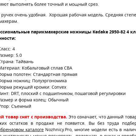
ляют выполнять более точный и мощный срез.
 ручек очень удобная. Хорошая рабочая модель. Средняя степ
махерам.
ссиональные парикмахерские ножницы Kedake
2950-82
4 кл
нности:
Класс: 4
Размер: 5.0
Страна: Тайвань
Материал: Кобальтовый сплав CBA
Форма полотен: Стандартная прямая
Форма ножниц: Полуэргономика
Форма режущей кромки: Convex
Винт: DRT, плоский с подшипником, пошаговой регулировки
Размер и форма колец: Обычный
Упор: Съемный
й товар снят с производства.
Это означает, что данный това
ских остатков в продаже не появится. Вы без труда подб
ибрендовом каталоге
Nozhnicy.Pro, многие модели есть в нали
е
инструменты можно посмотреть, подержать в руках и опробо