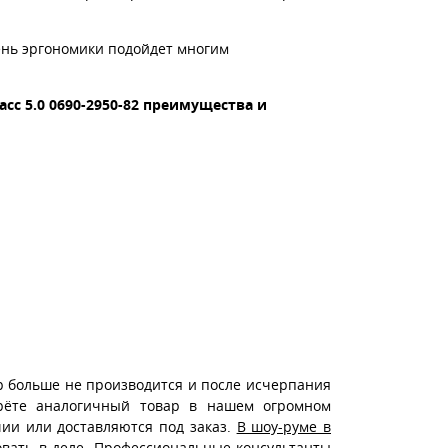
ень эргономики подойдет многим
асс 5.0 0690-2950-82 преимущества и
р больше не производится и после исчерпания
ерёте аналогичный товар в нашем огромном
чии или доставляются под заказ.
В шоу-руме в
вать в деле. Профессиональные консультанты