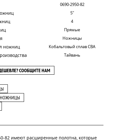
0690-2950-82
ножниц
5"
ожниц
4
ниц
Прямые
я
Ножницы
л ножниц
Кобальтовый сплав CBA
роизводства
Тайвань
ДЕШЕВЛЕ? СООБЩИТЕ НАМ
ЦЫ
 НОЖНИЦЫ
950-82 имеют расширенные полотна, которые