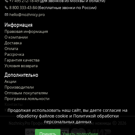
+7 495 212-18-49
(для звонков из Москвы и области)
8 800 333-43-84
(бесплатные звонки по России)
hello@nozhnicy.pro
Информация
Правовая информация
О компании
Доставка
Оплата
Рассрочка
Гарантия качества
Условия возврата
Дополнительно
Акции
Производители
Оптовым покупателям
Программа лояльности
Контакты
Карта сайта
Продолжая использовать наш сайт, вы даете согласие на
обработку файлов cookie и
Политикой обработки
персональных данных
Nozhnicy.Pro Профессиональные парикмахерские ножницы
2026
Принять
Узнать подробнее