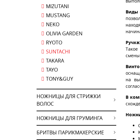
выпол
MIZUTANI
Виды 
MUSTANG
позвол
NEKO
наход
начин
OLIVIA GARDEN
RYOTO
Ручка
Такое
SUNTACHI
смены
TAKARA
Винто
TAYO
оснащ
TONY&GUY
на вы
соглас
НОЖНИЦЫ ДЛЯ СТРИЖКИ
В ком
ВОЛОС
схожд
Ножни
НОЖНИЦЫ ДЛЯ ГРУМИНГА
БРИТВЫ ПАРИКМАХЕРСКИЕ