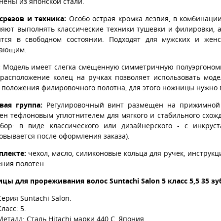
нены из японской стали.
срезов и техника:
Особо острая кромка лезвия, в комбинации
яют выполнять классические техники тушевки и филировки, а 
ятся в свободном состоянии. Подходят для мужских и жен
ающим.
:
Модель имеет слегка смещенную симметричную полуэргоном
 расположение колец на ручках позволяет использовать моде
 положения филировочного полотна, для этого ножницы нужно 
вая группа:
Регулировочный винт размещен на прижимной 
ен тефлоновым уплотнителем для мягкого и стабильного схож
бор: в виде классического или дизайнерского - с инкруст
овывается после оформления заказа).
плекте:
чехол, масло, силиконовые кольца для ручек, инструк
ения полотен.
цы для прореживания волос Suntachi Salon 5 класс 5,5 35 з
Серия Suntachi Salon.
Класс: 5.
Металл: Сталь Hitachi марки 440 C, Япония