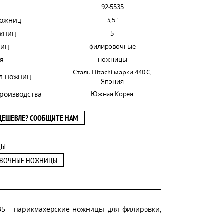
92-5535
ножниц
5,5"
ожниц
5
ниц
филировочные
я
ножницы
Сталь Hitachi марки 440 C,
л ножниц
Япония
роизводства
Южная Корея
ДЕШЕВЛЕ? СООБЩИТЕ НАМ
ЦЫ
ВОЧНЫЕ НОЖНИЦЫ
535 - парикмахерские ножницы для филировки,