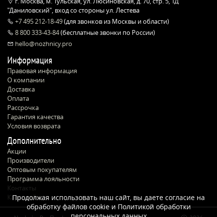
г. Москва, м. Тульская, ул. Люсиновская, д. 70, стр. 5, ТД
"Даниловский", вход со стороны ул. Лестева
+7 495 212-18-49
(для звонков из Москвы и области)
8 800 333-43-84
(бесплатные звонки по России)
hello@nozhnicy.pro
Информация
Правовая информация
О компании
Доставка
Оплата
Рассрочка
Гарантия качества
Условия возврата
Дополнительно
Акции
Производители
Оптовым покупателям
Программа лояльности
Контакты
Карта сайта
Продолжая использовать наш сайт, вы даете согласие на
обработку файлов cookie и
Политикой обработки
персональных данных