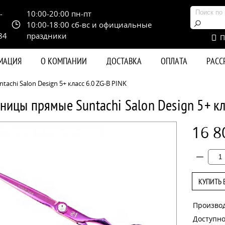
-
10:00-20:00 пн-пт
10:00-18:00 сб-вс и официальные
84
праздники
П
РМАЦИЯ
О КОМПАНИИ
ДОСТАВКА
ОПЛАТА
РАС
chi Salon Design 5+ класс 6.0 ZG-B PINK
ницы прямые Suntachi Salon Design 5+ кл
16 8
КУПИТЬ 
Произво
Доступно