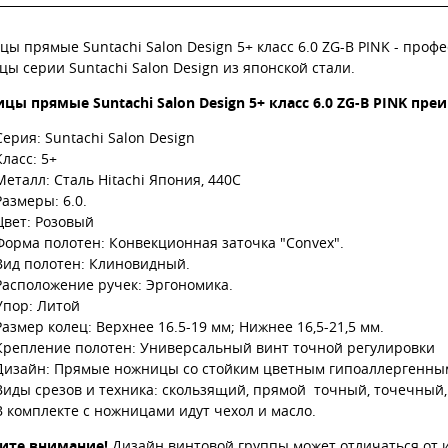
ы прямые Suntachi Salon Design 5+ класс 6.0 ZG-B PINK - про
ы серии Suntachi Salon Design из японской стали.
цы прямые Suntachi Salon Design 5+ класс 6.0 ZG-B PINK пр
Серия: Suntachi Salon Design
Класс: 5+
Металл: Сталь Hitachi Япония, 440C
Размеры: 6.0.
Цвет: Розовый
Форма полотен: Конвекционная заточка "Convex".
Вид полотен: Клиновидный.
Расположение ручек: Эргономика.
Упор: Литой
Размер колец: Верхнее 16.5-19 мм; Нижнее 16,5-21,5 мм.
Крепление полотен: Универсальный винт точной регулировки
Дизайн: Прямые ножницы со стойким цветным гипоаллергенны
Виды срезов и техника: скользящий, прямой точный, точечный,
В комплекте с ножницами идут чехол и масло.
ите внимание!
Дизайн винтовой группы может отличаться от 