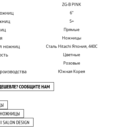
ZG-B PINK
ножниц
6"
ожниц
5+
ниц
Прямые
я
Ножницы
л ножниц
Сталь Hitachi Япония, 440C
ость
Цветные
Розовые
роизводства
Южная Корея
ДЕШЕВЛЕ? СООБЩИТЕ НАМ
ЦЫ
 НОЖНИЦЫ
I SALON DESIGN